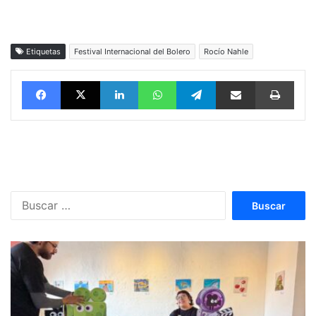
Etiquetas
Festival Internacional del Bolero
Rocío Nahle
Facebook
X
LinkedIn
WhatsApp
Telegram
vía email
Impri
Buscar: