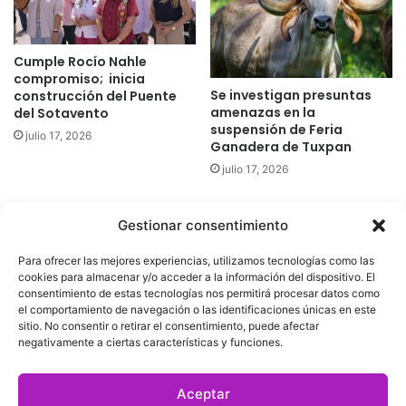
Cumple Rocío Nahle
compromiso; inicia
Se investigan presuntas
construcción del Puente
amenazas en la
del Sotavento
suspensión de Feria
julio 17, 2026
Ganadera de Tuxpan
julio 17, 2026
Gestionar consentimiento
Quatromedia Telecomunicaciones © Copyright 2025, Todos los
Para ofrecer las mejores experiencias, utilizamos tecnologías como las
derechos reservados
cookies para almacenar y/o acceder a la información del dispositivo. El
consentimiento de estas tecnologías nos permitirá procesar datos como
|
Aviso de Privacidad
|
Política de Cookies
|
Defensoría de la
el comportamiento de navegación o las identificaciones únicas en este
sitio. No consentir o retirar el consentimiento, puede afectar
Audiencia
|
negativamente a ciertas características y funciones.
Facebook
X
YouTube
Aceptar