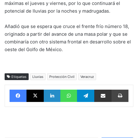
máximas el jueves y viernes, por lo que continuará el
potencial de lluvias por la noches y madrugadas.
Añadió que se espera que cruce el frente frío número 18,
originado a partir del avance de una masa polar y que se
combinaría con otro sistema frontal en desarrollo sobre el
oeste del Golfo de México.
Etiquetas
Lluvias
Protección Civil
Veracruz
Facebook
X
LinkedIn
WhatsApp
Telegram
vía email
Impri