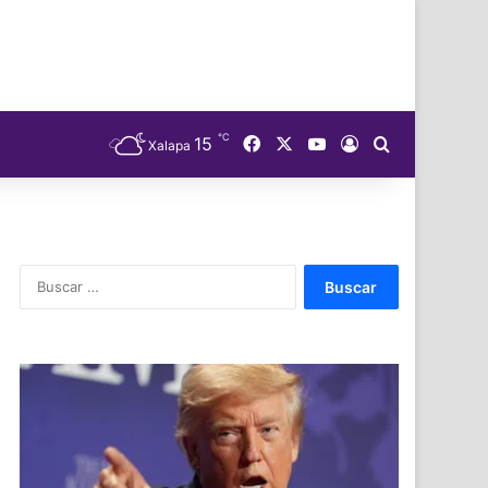
℃
Facebook
X
YouTube
15
Acceso
Buscar
Xalapa
Buscar: