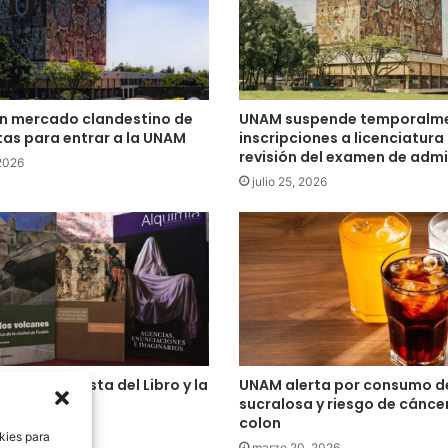
n mercado clandestino de
UNAM suspende temporalm
as para entrar a la UNAM
inscripciones a licenciatura
revisión del examen de adm
 2026
julio 25, 2026
uma a la Fiesta del Libro y la
UNAM alerta por consumo d
 la UNAM
sucralosa y riesgo de cánce
colon
 2026
kies para
marzo 20, 2026