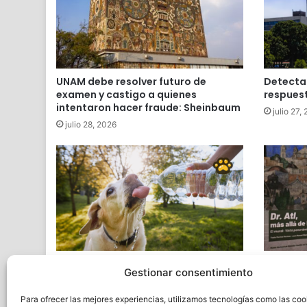
UNAM debe resolver futuro de
Detecta
examen y castigo a quienes
respuest
intentaron hacer fraude: Sheinbaum
julio 27,
julio 28, 2026
Cuida a tus mascotas de un golpe
INAH se s
Gestionar consentimiento
de calor, alerta la UNAM
Rosa de
mayo 1, 2026
abril 21,
Para ofrecer las mejores experiencias, utilizamos tecnologías como las coo