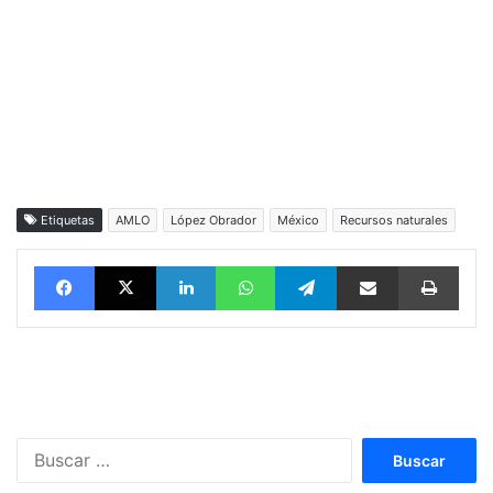
Etiquetas
AMLO
López Obrador
México
Recursos naturales
Facebook
X
LinkedIn
WhatsApp
Telegram
vía email
Impri
Buscar: