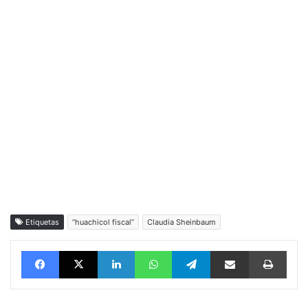
Etiquetas
“huachicol fiscal”
Claudia Sheinbaum
Facebook
X
LinkedIn
WhatsApp
Telegram
vía email
Impri