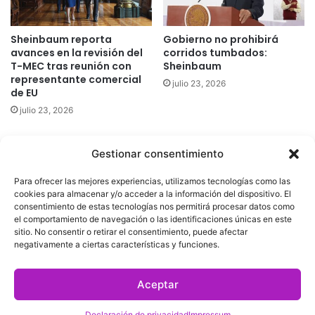
Sheinbaum reporta
Gobierno no prohibirá
avances en la revisión del
corridos tumbados:
T-MEC tras reunión con
Sheinbaum
representante comercial
julio 23, 2026
de EU
julio 23, 2026
Gestionar consentimiento
Quatromedia Telecomunicaciones © Copyright 2025, Todos los
Para ofrecer las mejores experiencias, utilizamos tecnologías como las
derechos reservados
cookies para almacenar y/o acceder a la información del dispositivo. El
consentimiento de estas tecnologías nos permitirá procesar datos como
|
Aviso de Privacidad
|
Política de Cookies
|
Defensoría de la
el comportamiento de navegación o las identificaciones únicas en este
sitio. No consentir o retirar el consentimiento, puede afectar
Audiencia
|
negativamente a ciertas características y funciones.
Facebook
X
YouTube
Aceptar
Declaración de privacidad
Impressum