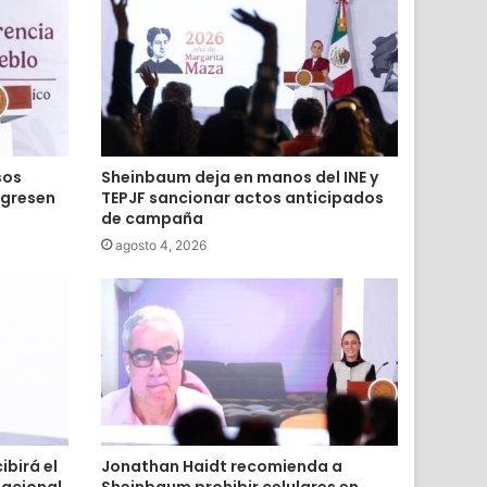
sos
Sheinbaum deja en manos del INE y
egresen
TEPJF sancionar actos anticipados
de campaña
agosto 4, 2026
birá el
Jonathan Haidt recomienda a
Nacional
Sheinbaum prohibir celulares en