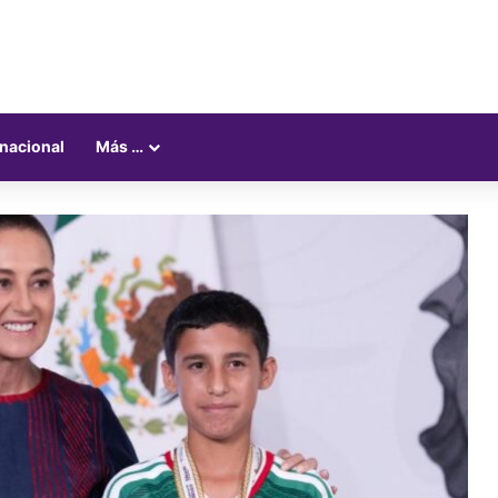
rnacional
Más …