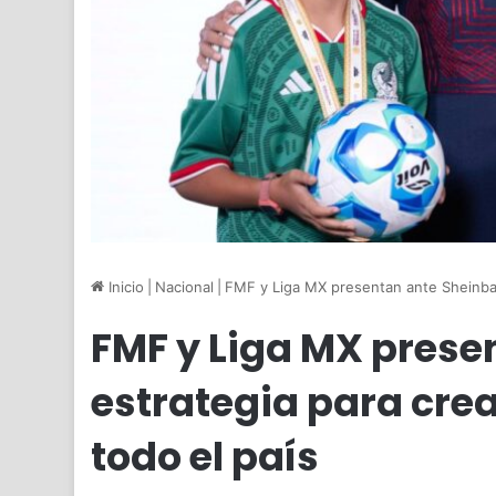
Inicio
|
Nacional
|
FMF y Liga MX presentan ante Sheinbau
FMF y Liga MX pres
estrategia para crea
todo el país