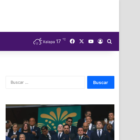
℃
Facebook
X
YouTube
17
Acceso
Buscar
Xalapa
Buscar: