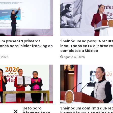
um presenta primeras
Sheinbaum va porque recur
ones para iniciar fracking en
incautados en EU al narco r
completos a México
, 2026
agosto 4, 2026
um firma decreto para
Sheinbaum confirma que reci
ue se niegue información “a
jueves a la CNTE en Palacio 