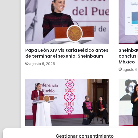
Papa León XIV visitaria México antes
Sheinba
de terminar el sexenio: Sheinbaum
conclusi
México
agosto 6, 2026
agosto 6
Sheinbaum anuncia iniciativa para
Sheinba
Gestionar consentimiento
corregir contradicción sobre límite
evitar q