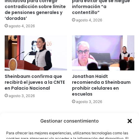
iniciativa para corregir
para evitar que se niegue
contradicción sobre límite
información “a
de pensiones generales y
contentillo”
‘doradas’
agosto 4, 2026
agosto 4, 2026
Sheinbaum confirma que
Jonathan Haidt
recibirá el jueves a la CNTE
recomienda a Sheinbaum
en Palacio Nacional
prohibir celulares en
escuelas
agosto 3, 2026
agosto 3, 2026
Gestionar consentimiento
Quatromedia Telecomunicaciones © Copyright 2025, Todos los
Para ofrecer las mejores experiencias, utilizamos tecnologías como las
derechos reservados
cookies para almacenar y/o acceder a la información del dispositivo. El