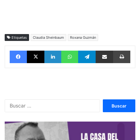
Etiquetas
Claudia Sheinbaum
Roxana Guzmán
Facebook
X
LinkedIn
WhatsApp
Telegram
vía email
Impri
Buscar: