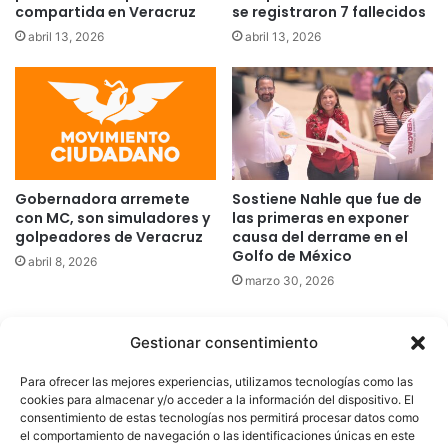
compartida en Veracruz
se registraron 7 fallecidos
abril 13, 2026
abril 13, 2026
Gobernadora arremete
Sostiene Nahle que fue de
con MC, son simuladores y
las primeras en exponer
golpeadores de Veracruz
causa del derrame en el
Golfo de México
abril 8, 2026
marzo 30, 2026
Gestionar consentimiento
Quatromedia Telecomunicaciones © Copyright 2025, Todos los
Para ofrecer las mejores experiencias, utilizamos tecnologías como las
derechos reservados
cookies para almacenar y/o acceder a la información del dispositivo. El
consentimiento de estas tecnologías nos permitirá procesar datos como
|
Aviso de Privacidad
|
Política de Cookies
|
Defensoría de la
el comportamiento de navegación o las identificaciones únicas en este