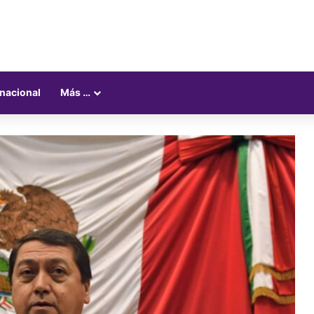
rnacional
Más …