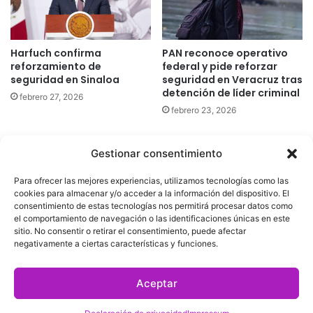
Harfuch confirma
PAN reconoce operativo
reforzamiento de
federal y pide reforzar
seguridad en Sinaloa
seguridad en Veracruz tras
detención de líder criminal
febrero 27, 2026
febrero 23, 2026
Gestionar consentimiento
Quatromedia Telecomunicaciones © Copyright 2025, Todos los
Para ofrecer las mejores experiencias, utilizamos tecnologías como las
derechos reservados
cookies para almacenar y/o acceder a la información del dispositivo. El
consentimiento de estas tecnologías nos permitirá procesar datos como
|
Aviso de Privacidad
|
Política de Cookies
|
Defensoría de la
el comportamiento de navegación o las identificaciones únicas en este
sitio. No consentir o retirar el consentimiento, puede afectar
Audiencia
|
negativamente a ciertas características y funciones.
Facebook
X
YouTube
Aceptar