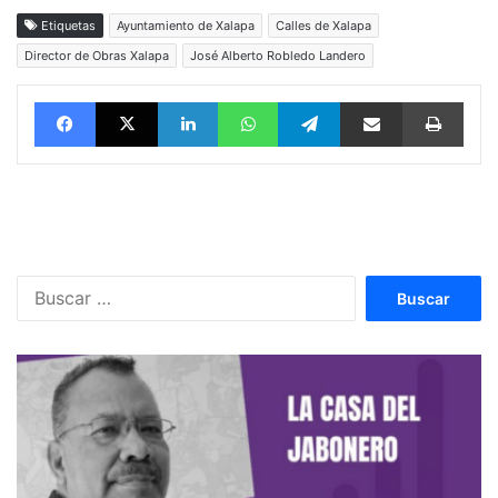
Etiquetas
Ayuntamiento de Xalapa
Calles de Xalapa
Director de Obras Xalapa
José Alberto Robledo Landero
Facebook
X
LinkedIn
WhatsApp
Telegram
vía email
Impri
Buscar: