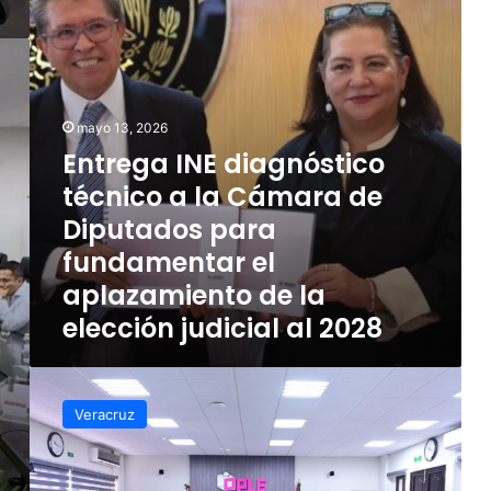
Cámara
de
Diputados
para
fundamentar
mayo 13, 2026
el
Entrega INE diagnóstico
aplazamiento
de
técnico a la Cámara de
la
Diputados para
elección
judicial
fundamentar el
al
aplazamiento de la
2028
elección judicial al 2028
INE
y
Veracruz
OPLE
analizarán
retos