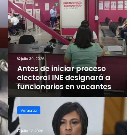
designará
a
funcionarios
en
vacantes
julio 30, 2026
Antes de iniciar proceso
electoral INE designará a
funcionarios en vacantes
Uso
de
Veracruz
inteligencia
artificial
en
julio 17, 2026
campañas