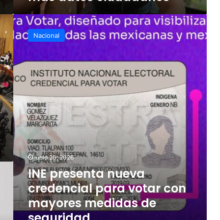
con
más
INE
datos
presenta
Nacional
ciudadanos
nueva
credencial
para
votar
con
mayores
medidas
de
seguridad
junio 20, 2026
INE presenta nueva
credencial para votar con
mayores medidas de
seguridad