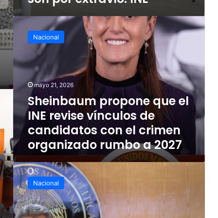
Sheinbaum
propone
Nacional
que
el
INE
revise
vínculos
mayo 21, 2026
de
Sheinbaum propone que el
candidatos
INE revise vínculos de
con
el
candidatos con el crimen
crimen
organizado rumbo a 2027
organizado
rumbo
a
Entrega
2027
INE
Nacional
diagnóstico
técnico
a
la