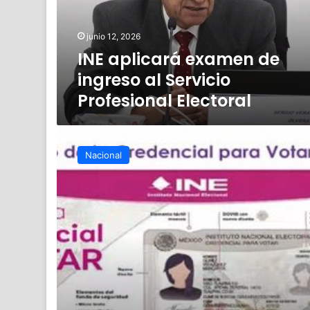
Servicio
Profesional
junio 12, 2026
Electoral
INE aplicará examen de
ingreso al Servicio
Profesional Electoral
INE
presenta
Nacional
nuevo
modelo
de
credencial
para
votar