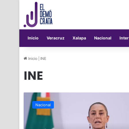
Inicio
Veracruz
Xalapa
Nacional
Inte
Inicio
|
INE
INE
Sheinbaum
critica
Nacional
15
mil
mdp
de