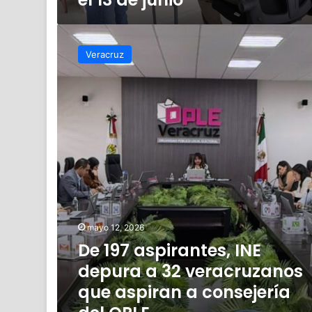
De
197
Veracruz
aspirantes,
INE
depura
a
32
veracruzanos
que
aspiran
a
consejería
del
OPLE
mayo 12, 2026
De 197 aspirantes, INE
depura a 32 veracruzanos
que aspiran a consejería