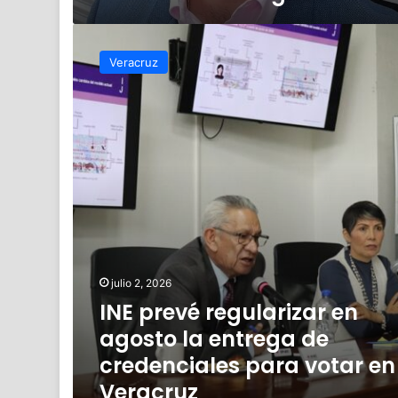
Ortega
INE
prevé
Veracruz
regularizar
en
agosto
la
entrega
de
credenciales
para
votar
en
Veracruz
julio 2, 2026
INE prevé regularizar en
agosto la entrega de
credenciales para votar en
Veracruz