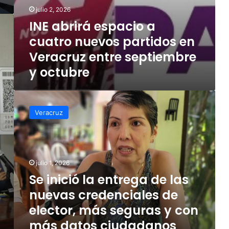
julio 2, 2026
INE abrirá espacio a
cuatro nuevos partidos en
Veracruz entre septiembre
y octubre
Se
inició
Veracruz
la
entrega
de
las
nuevas
julio 1, 2026
credenciales
Se inició la entrega de las
de
nuevas credenciales de
elector,
más
elector, más seguras y con
seguras
más datos ciudadanos
y