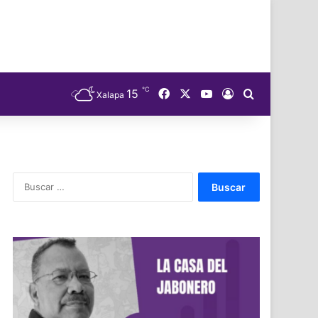
℃
Facebook
X
YouTube
15
Acceso
Buscar
Xalapa
Buscar: