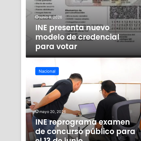
junio 8, 2026
INE presenta nuevo
modelo de credencial
para votar
INE
reprograma
Nacional
examen
de
concurso
público
para
el
mayo 20, 2026
13
INE reprograma examen
de
junio
de concurso público para
el 13 de junio