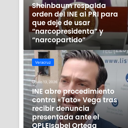
y
Sheinbaum respalda
“narcopartido”
orden del INE al PRI para
que deje de usar
“narcopresidenta” y
“narcopartido”
INE
abre
Veracruz
procedimiento
contra
«Tato»
julio 13, 2026
Vega
tras
INE abre procedimiento
recibir
contra «Tato» Vega tras
denuncia
recibir denuncia
presentada
ante
presentada ante el
el
OPLEIsabel Ortega
OPLEIsabel