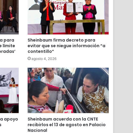
va para
Sheinbaum firma decreto para
 límite
evitar que se niegue información “a
oradas’
contentillo”
agosto 4, 2026
ta apoyo
Sheinbaum acuerda con la CNTE
s
recibirlos el 13 de agosto en Palacio
Nacional