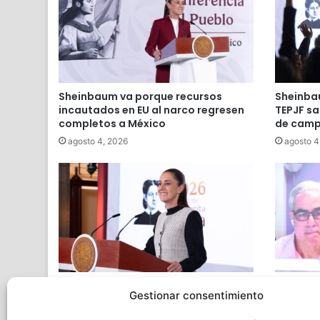
Sheinbaum va porque recursos
Sheinbau
incautados en EU al narco regresen
TEPJF sa
completos a México
de cam
agosto 4, 2026
agosto 4
Sheinbaum confirma que recibirá el
Jonatha
Gestionar consentimiento
jueves a la CNTE en Palacio Nacional
Sheinbau
escuela
agosto 3, 2026