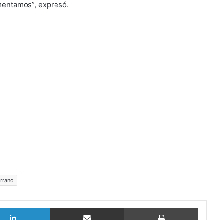
omentamos”, expresó.
errano
LinkedIn
vía email
Imprimi