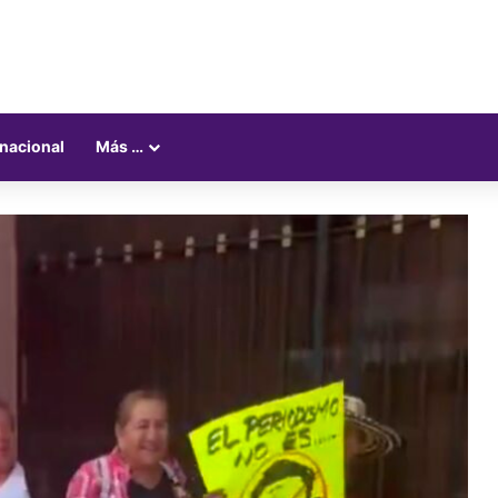
rnacional
Más …