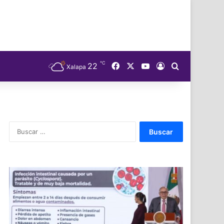
℃
Facebook
X
YouTube
22
Acceso
Buscar
Xalapa
Buscar: