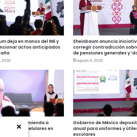
m deja en manos del INE y
Sheinbaum anuncia iniciati
ncionar actos anticipados
corregir contradicción sobre
paña
de pensiones generales y ‘d
, 2026
agosto 4, 2026
n Haidt recomienda a
Gobierno de México deposi
m prohibir celulares en
anual para uniformes y útile
s
escolares