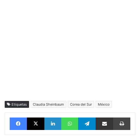
Etiquetas
Claudia Sheinbaum
Corea del Sur
México
Facebook
X
LinkedIn
WhatsApp
Telegram
vía email
Impri