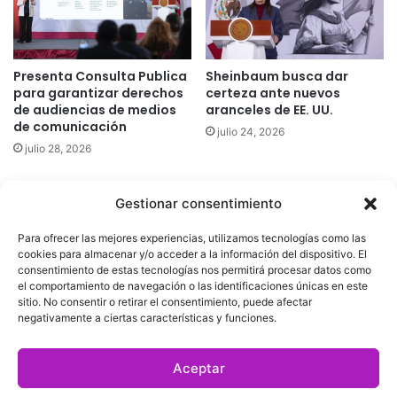
Presenta Consulta Publica
Sheinbaum busca dar
para garantizar derechos
certeza ante nuevos
de audiencias de medios
aranceles de EE. UU.
de comunicación
julio 24, 2026
julio 28, 2026
Gestionar consentimiento
Quatromedia Telecomunicaciones © Copyright 2025, Todos los
Para ofrecer las mejores experiencias, utilizamos tecnologías como las
derechos reservados
cookies para almacenar y/o acceder a la información del dispositivo. El
consentimiento de estas tecnologías nos permitirá procesar datos como
|
Aviso de Privacidad
|
Política de Cookies
|
Defensoría de la
el comportamiento de navegación o las identificaciones únicas en este
sitio. No consentir o retirar el consentimiento, puede afectar
Audiencia
|
negativamente a ciertas características y funciones.
Facebook
X
YouTube
Aceptar