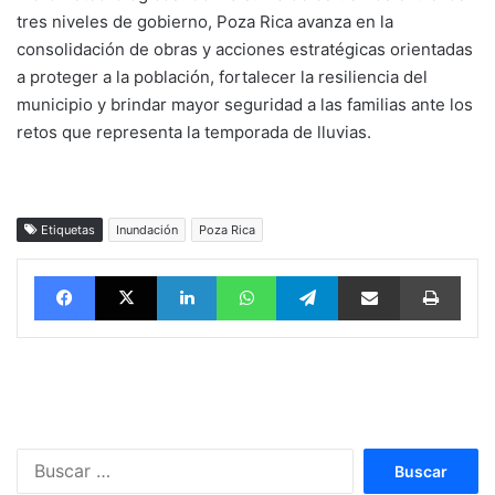
tres niveles de gobierno, Poza Rica avanza en la
consolidación de obras y acciones estratégicas orientadas
a proteger a la población, fortalecer la resiliencia del
municipio y brindar mayor seguridad a las familias ante los
retos que representa la temporada de lluvias.
Etiquetas
Inundación
Poza Rica
Facebook
X
LinkedIn
WhatsApp
Telegram
vía email
Impri
Buscar: