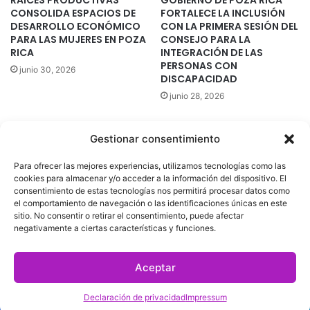
CONSOLIDA ESPACIOS DE
FORTALECE LA INCLUSIÓN
DESARROLLO ECONÓMICO
CON LA PRIMERA SESIÓN DEL
PARA LAS MUJERES EN POZA
CONSEJO PARA LA
RICA
INTEGRACIÓN DE LAS
PERSONAS CON
junio 30, 2026
DISCAPACIDAD
junio 28, 2026
Gestionar consentimiento
Quatromedia Telecomunicaciones © Copyright 2025, Todos los
Para ofrecer las mejores experiencias, utilizamos tecnologías como las
derechos reservados
cookies para almacenar y/o acceder a la información del dispositivo. El
consentimiento de estas tecnologías nos permitirá procesar datos como
|
Aviso de Privacidad
|
Política de Cookies
|
Defensoría de la
el comportamiento de navegación o las identificaciones únicas en este
sitio. No consentir o retirar el consentimiento, puede afectar
Audiencia
|
negativamente a ciertas características y funciones.
Facebook
X
YouTube
Aceptar
Declaración de privacidad
Impressum