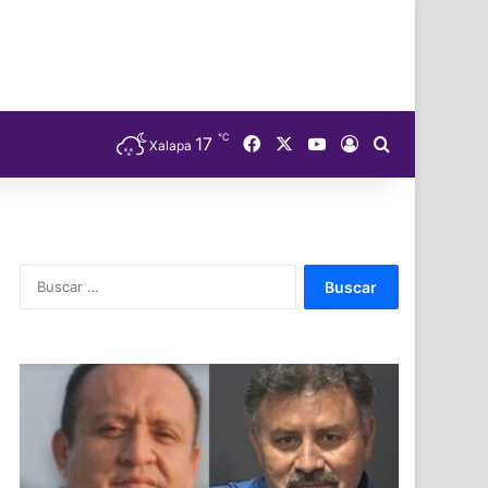
℃
Facebook
X
YouTube
17
Acceso
Buscar
Xalapa
Buscar: