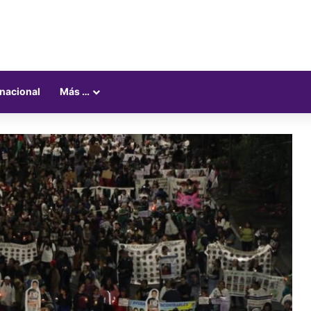
rnacional
Más …