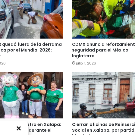
 quedó fuera de la derrama
CDMX anuncia reforzamient
a por el Mundial 2026:
seguridad para el México –
r
Inglaterra
2026
julio 1, 2026
n alcoholímetro en Xalapa;
Cierran oficinas de Reinserc
án vigilancia durante el
Social en Xalapa, por partid