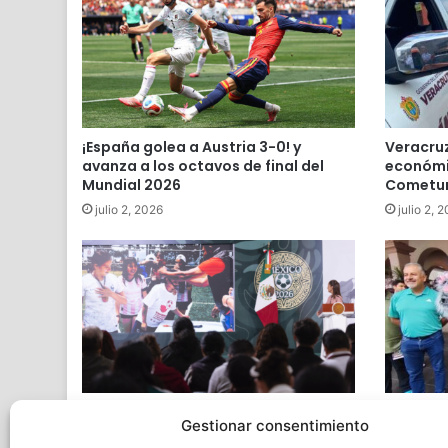
¡España golea a Austria 3-0! y
Veracruz
avanza a los octavos de final del
económic
Mundial 2026
Cometu
julio 2, 2026
julio 2, 
Gobierno de México regaló 520
Reactiva
Gestionar consentimiento
boletos para la fiesta futbolera
reforzar