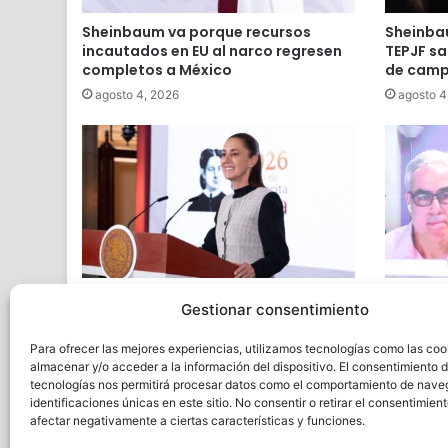
Sheinbaum va porque recursos
Sheinbau
incautados en EU al narco regresen
TEPJF sa
completos a México
de cam
agosto 4, 2026
agosto 4
Sheinbaum confirma que recibirá el
Jonatha
Gestionar consentimiento
jueves a la CNTE en Palacio Nacional
Sheinbau
escuela
agosto 3, 2026
Para ofrecer las mejores experiencias, utilizamos tecnologías como las coo
agosto 3
almacenar y/o acceder a la información del dispositivo. El consentimiento 
tecnologías nos permitirá procesar datos como el comportamiento de nave
identificaciones únicas en este sitio. No consentir o retirar el consentimien
afectar negativamente a ciertas características y funciones.