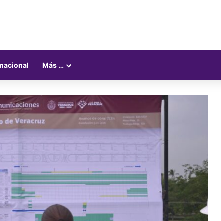
rnacional
Más …