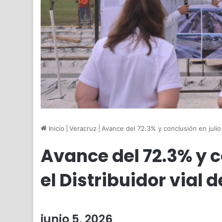
Inicio
|
Veracruz
|
Avance del 72.3% y conclusión en julio 
Avance del 72.3% y c
el Distribuidor vial 
junio 5, 2026