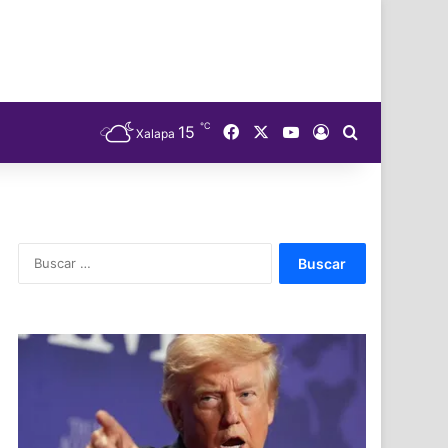
℃
Facebook
X
YouTube
15
Acceso
Buscar
Xalapa
Buscar: