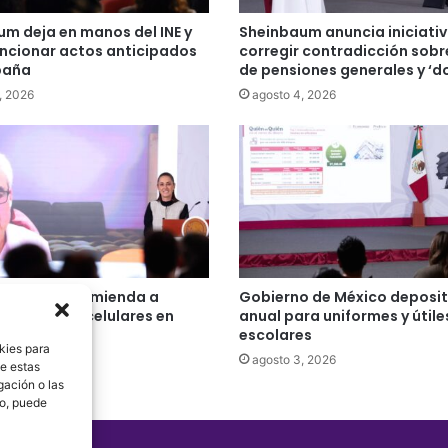
m deja en manos del INE y
Sheinbaum anuncia iniciati
ncionar actos anticipados
corregir contradicción sobre
paña
de pensiones generales y ‘d
, 2026
agosto 4, 2026
n Haidt recomienda a
Gobierno de México deposi
m prohibir celulares en
anual para uniformes y útile
s
escolares
kies para
, 2026
agosto 3, 2026
de estas
gación o las
to, puede