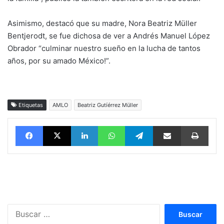
Asimismo, destacó que su madre, Nora Beatriz Müller
Bentjerodt, se fue dichosa de ver a Andrés Manuel López
Obrador “culminar nuestro sueño en la lucha de tantos
años, por su amado México!”.
Etiquetas
AMLO
Beatriz Gutíérrez Müller
Facebook
X
LinkedIn
WhatsApp
Telegram
vía email
Impri
Buscar: