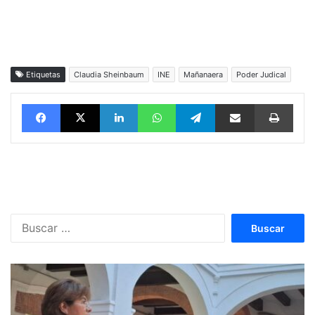
Etiquetas
Claudia Sheinbaum
INE
Mañanaera
Poder Judical
Facebook
X
LinkedIn
WhatsApp
Telegram
vía email
Impri
Buscar: