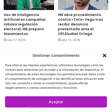
Uso de inteligencia
INE abre procedimiento
artificial en campañas
contra «Tato» Vega tras
rebasa regulación
recibir denuncia
electoral; INE prepara
presentada ante el
lineamientos
OPLEIsabel Ortega
julio 17, 2026
julio 13, 2026
Gestionar consentimiento
Quatromedia Telecomunicaciones © Copyright 2025, Todos los
Para ofrecer las mejores experiencias, utilizamos tecnologías como las
derechos reservados
cookies para almacenar y/o acceder a la información del dispositivo. El
consentimiento de estas tecnologías nos permitirá procesar datos como
|
Aviso de Privacidad
|
Política de Cookies
|
Defensoría de la
el comportamiento de navegación o las identificaciones únicas en este
sitio. No consentir o retirar el consentimiento, puede afectar
Audiencia
|
negativamente a ciertas características y funciones.
Facebook
X
YouTube
Aceptar