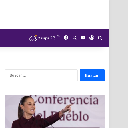
℃
Facebook
X
YouTube
23
Acceso
Buscar
Xalapa
Buscar: