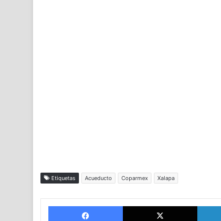
Etiquetas
Acueducto
Coparmex
Xalapa
Facebook
X