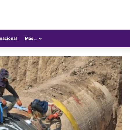
rnacional
Más …