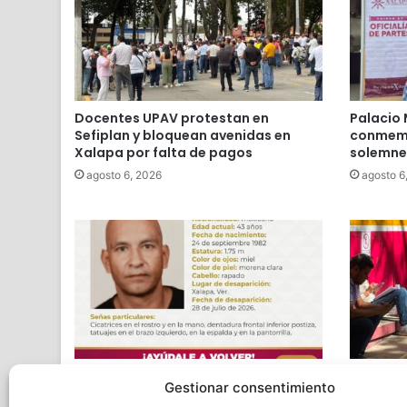
Docentes UPAV protestan en
Palacio 
Sefiplan y bloquean avenidas en
conmemo
Xalapa por falta de pagos
solemne 
agosto 6, 2026
agosto 6
Exigen localización de Erik Jocsae en
Protesta
Gestionar consentimiento
Xalapa; es hijo de una ambientalista
corrupci