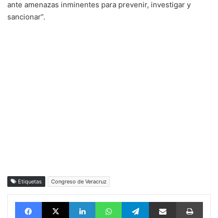
ante amenazas inminentes para prevenir, investigar y
sancionar”.
Etiquetas
Congreso de Veracruz
Facebook
X
LinkedIn
WhatsApp
Telegram
vía email
Impri