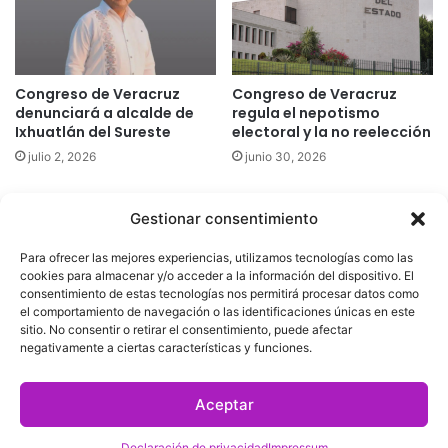
Congreso de Veracruz
Congreso de Veracruz
denunciará a alcalde de
regula el nepotismo
Ixhuatlán del Sureste
electoral y la no reelección
julio 2, 2026
junio 30, 2026
Gestionar consentimiento
Quatromedia Telecomunicaciones © Copyright 2025, Todos los
Para ofrecer las mejores experiencias, utilizamos tecnologías como las
derechos reservados
cookies para almacenar y/o acceder a la información del dispositivo. El
consentimiento de estas tecnologías nos permitirá procesar datos como
|
Aviso de Privacidad
|
Política de Cookies
|
Defensoría de la
el comportamiento de navegación o las identificaciones únicas en este
sitio. No consentir o retirar el consentimiento, puede afectar
Audiencia
|
negativamente a ciertas características y funciones.
Facebook
X
YouTube
Aceptar
Declaración de privacidad
Impressum