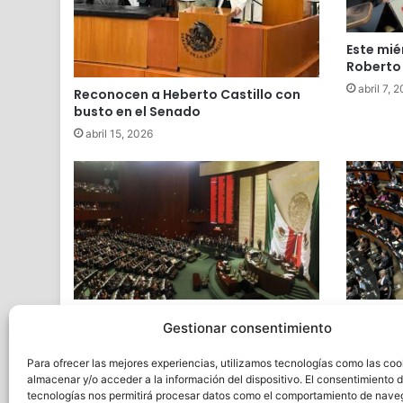
Este mié
Roberto 
abril 7, 
Reconocen a Heberto Castillo con
busto en el Senado
abril 15, 2026
Senadores reciben de madrugada
Senado,
Gestionar consentimiento
dictamen del “Plan B” sobre
silencio
revocación de mandato
operativ
Para ofrecer las mejores experiencias, utilizamos tecnologías como las coo
marzo 24, 2026
febrero 
almacenar y/o acceder a la información del dispositivo. El consentimiento 
tecnologías nos permitirá procesar datos como el comportamiento de nave