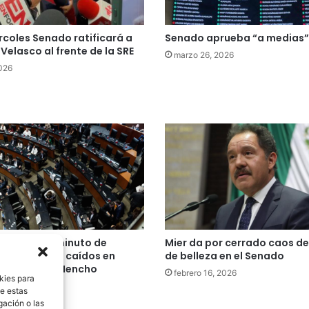
rcoles Senado ratificará a
Senado aprueba “a medias” 
Velasco al frente de la SRE
marzo 26, 2026
2026
 guarda un minuto de
Mier da por cerrado caos de
 por militares caídos en
de belleza en el Senado
o contra El Mencho
febrero 16, 2026
kies para
24, 2026
de estas
gación o las