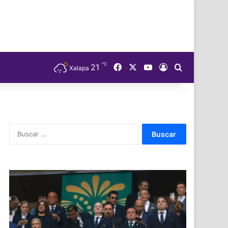
℃
Facebook
X
YouTube
21
Acceso
Buscar
Xalapa
Buscar: