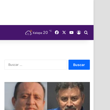
℃
Facebook
X
YouTube
20
Acceso
Buscar
Xalapa
Buscar: