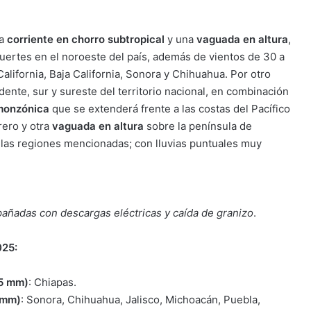
la
corriente en chorro subtropical
y una
vaguada en altura
,
fuertes en el noroeste del país, además de vientos de 30 a
alifornia, Baja California, Sonora y Chihuahua. Por otro
dente, sur y sureste del territorio nacional, en combinación
monzónica
que se extenderá frente a las costas del Pacífico
ero y otra
vaguada en altura
sobre la península de
n las regiones mencionadas; con lluvias puntuales muy
pañadas con descargas eléctricas y caída de granizo
.
025:
75 mm)
: Chiapas.
 mm)
: Sonora, Chihuahua, Jalisco, Michoacán, Puebla,