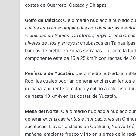
costas de Guerrero, Oaxaca y Chiapas.
Golfo de México:
Cielo medio nublado a nublado dur
cuales estarán acompañadas con descargas eléctrica
visibilidad en tramos carreteros, originar encharca
niveles de ríos y arroyos;
chubascos en Tamaulipas 
bancos de niebla en zonas serranas. Durante la tard
componente este de 15 a 25 km/h con rachas de 30
Península de Yucatán:
Cielo medio nublado a nublad
Roo; las cuales podrían generar encharcamientos 
mañana, ambiente templado y cálido a caluroso dura
de hasta 40 km/h en las costas de Yucatán.
Mesa del Norte:
Cielo medio nublado a nublado dura
generar
encharcamientos e inundaciones
en Chihua
Zacatecas. Lluvias aisladas en Coahuila, Nuevo León
mañana, ambiente fresco y frío en sierras de la regi