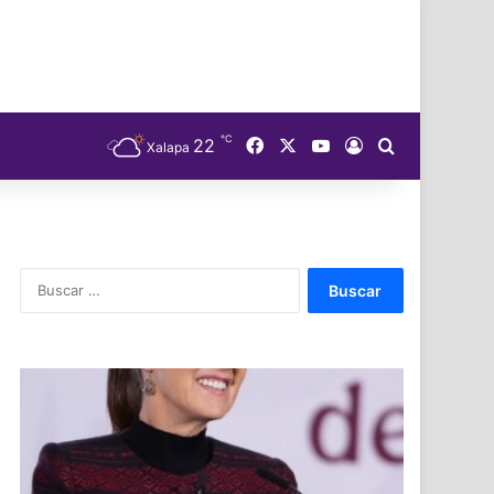
℃
Facebook
X
YouTube
22
Acceso
Buscar
Xalapa
Buscar: