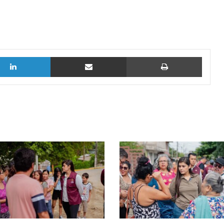
LinkedIn
vía email
Imprimi