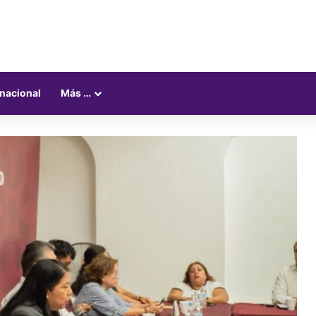
rnacional
Más …