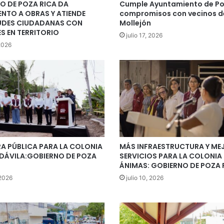
O DE POZA RICA DA
Cumple Ayuntamiento de Po
ENTO A OBRAS Y ATIENDE
compromisos con vecinos de
UDES CIUDADANAS CON
Mollejón
S EN TERRITORIO
julio 17, 2026
 2026
A PÚBLICA PARA LA COLONIA
MÁS INFRAESTRUCTURA Y ME
DÁVILA:GOBIERNO DE POZA
SERVICIOS PARA LA COLONIA
ÁNIMAS: GOBIERNO DE POZA 
 2026
julio 10, 2026