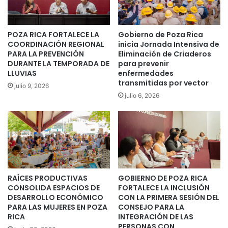
POZA RICA FORTALECE LA
Gobierno de Poza Rica
COORDINACIÓN REGIONAL
inicia Jornada Intensiva de
PARA LA PREVENCIÓN
Eliminación de Criaderos
DURANTE LA TEMPORADA DE
para prevenir
LLUVIAS
enfermedades
transmitidas por vector
julio 9, 2026
julio 6, 2026
RAÍCES PRODUCTIVAS
GOBIERNO DE POZA RICA
CONSOLIDA ESPACIOS DE
FORTALECE LA INCLUSIÓN
DESARROLLO ECONÓMICO
CON LA PRIMERA SESIÓN DEL
PARA LAS MUJERES EN POZA
CONSEJO PARA LA
RICA
INTEGRACIÓN DE LAS
PERSONAS CON