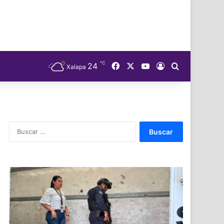
℃
Facebook
X
YouTube
24
Acceso
Buscar
Xalapa
Buscar: