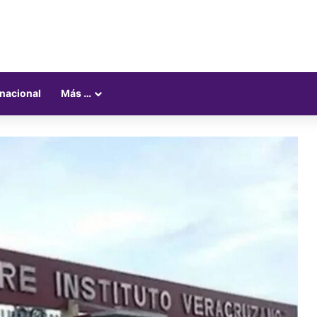
rnacional
Más …