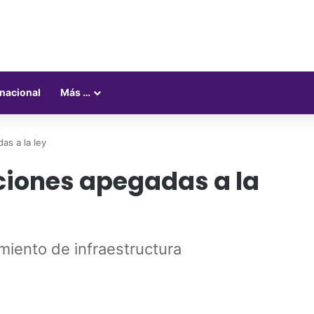
rnacional
Más …
as a la ley
aciones apegadas a la
miento de infraestructura