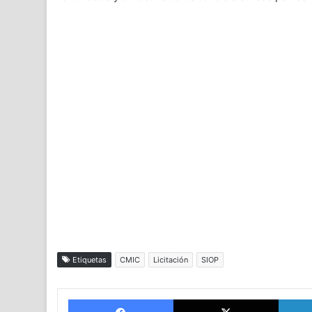
Etiquetas
CMIC
Licitación
SIOP
Facebook
X