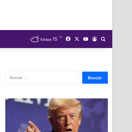
℃
Facebook
X
YouTube
15
Acceso
Buscar
Xalapa
Buscar: