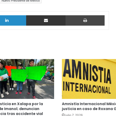
Nuevo Presidente de México
LinkedIn
vía email
Imprimi
usticia en Xalapa por la
Amnistía Internacional Méxi
de Imanol; denuncian
justicia en caso de Roxana
cia tras accidente vial
julio 7, 2026