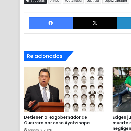
Etiquetas
AMLO
Ayotzinapa
Justicia
López Obrador
Facebook
X
Relacionados
Detienen al exgobernador de
Exigen j
Guerrero por caso Ayotzinapa
muerte 
negligen
agosto 6, 2026