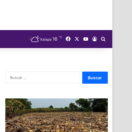
℃
Facebook
X
YouTube
16
Acceso
Buscar
Xalapa
Buscar: