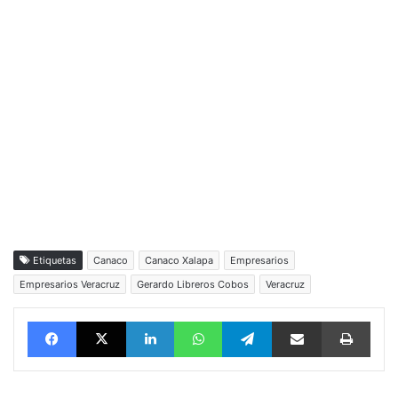
Etiquetas
Canaco
Canaco Xalapa
Empresarios
Empresarios Veracruz
Gerardo Libreros Cobos
Veracruz
Facebook
X
LinkedIn
WhatsApp
Telegram
vía email
Impri