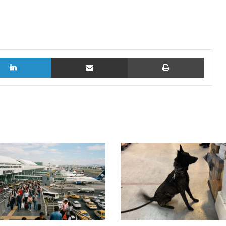
LinkedIn
vía email
Imprimi