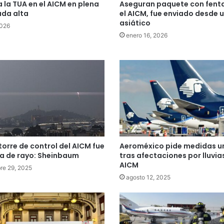
la TUA en el AICM en plena
Aseguran paquete con fenta
da alta
el AICM, fue enviado desde u
asiático
2026
enero 16, 2026
 torre de control del AICM fue
Aeroméxico pide medidas u
a de rayo: Sheinbaum
tras afectaciones por lluvias
AICM
re 29, 2025
agosto 12, 2025