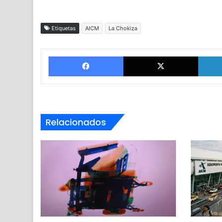
Etiquetas
AICM
La Chokiza
Facebook
X
Relacionados