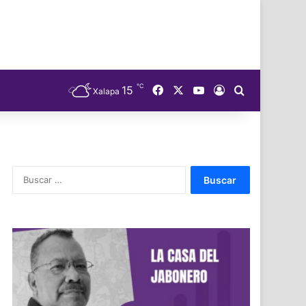
℃
Facebook
X
YouTube
15
Acceso
Buscar
Xalapa
Buscar: