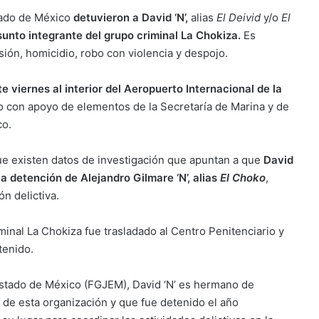
stado de México
detuvieron a David ‘N’,
alias
El Deivid
y/o
El
esunto integrante del grupo criminal La Chokiza.
Es
sión, homicidio, robo con violencia y despojo.
e viernes al interior del Aeropuerto Internacional de la
to con apoyo de elementos de la Secretaría de Marina y de
co.
ue existen datos de investigación que apuntan a que
David
la detención de Alejandro Gilmare ‘N’, alias
El Choko
,
n delictiva.
minal La Chokiza fue trasladado al Centro Penitenciario y
tenido.
 Estado de México (FGJEM), David ‘N’ es hermano de
er de esta organización y que fue detenido el año