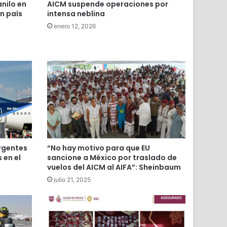
nilo en
AICM suspende operaciones por
n país
intensa neblina
enero 12, 2026
rgentes
“No hay motivo para que EU
 en el
sancione a México por traslado de
vuelos del AICM al AIFA”: Sheinbaum
julio 21, 2025