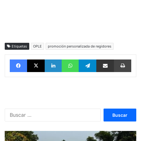
Etiquetas
OPLE
promoción personalizada de regidores
Facebook
X
LinkedIn
WhatsApp
Telegram
vía email
Impri
Buscar: