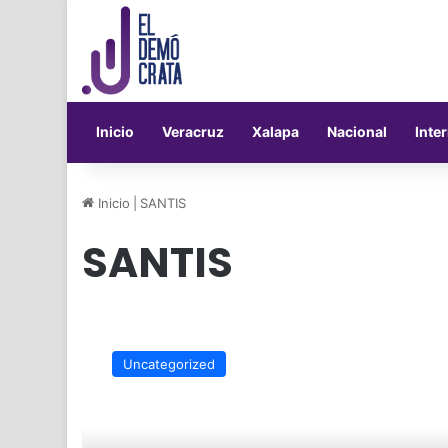
Inicio
Veracruz
Xalapa
Nacional
Inte
Inicio
|
SANTIS
SANTIS
Pide
Adán
Uncategorized
Augusto
López
Hernández
a