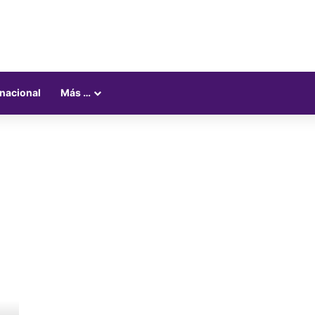
rnacional
Más …