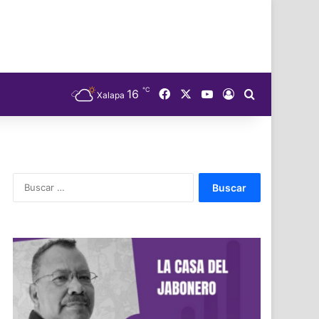
℃
Facebook
X
YouTube
16
Acceso
Buscar
Xalapa
Buscar: