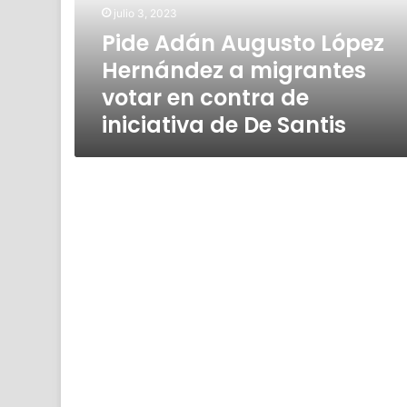
migrantes
julio 3, 2023
votar
Pide Adán Augusto López
en
Hernández a migrantes
contra
de
votar en contra de
iniciativa
iniciativa de De Santis
de
De
Santis