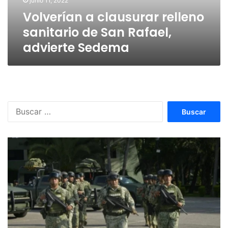
junio 11, 2022
advierte
Volverían a clausurar relleno
Sedema
sanitario de San Rafael,
advierte Sedema
Buscar: