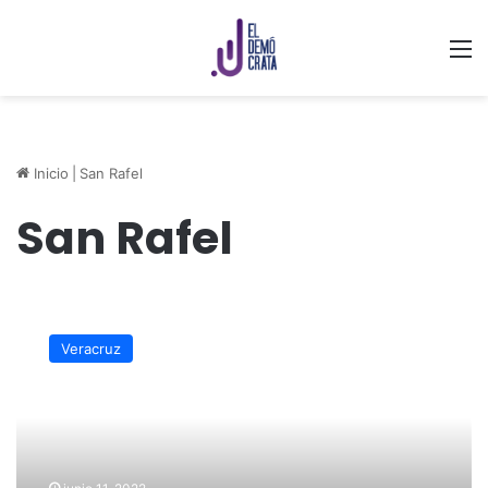
M
Inicio
|
San Rafel
San Rafel
Volverían
a
Veracruz
clausurar
relleno
sanitario
de
San
Rafael,