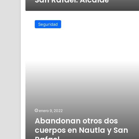
Abandonan
otros
Seguridad
dos
cuerpos
en
Nautla
y
San
Rafael
enero 9, 2022
Abandonan otros dos
cuerpos en Nautla y San