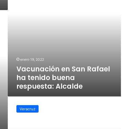
buena
respuesta:
Alcalde
enero 19, 2022
Vacunación en San Rafael
ha tenido buena
respuesta: Alcalde
Mi
gestión
Veracruz
al
frente
del