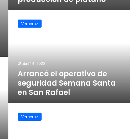
Arrancó
el
Veracruz
operativo
de
seguridad
Semana
Santa
en
abril 14, 2022
San
Arrancó el operativo de
Rafael
seguridad Semana Santa
en San Rafael
Vacunación
en
Veracruz
San
Rafael
ha
tenido