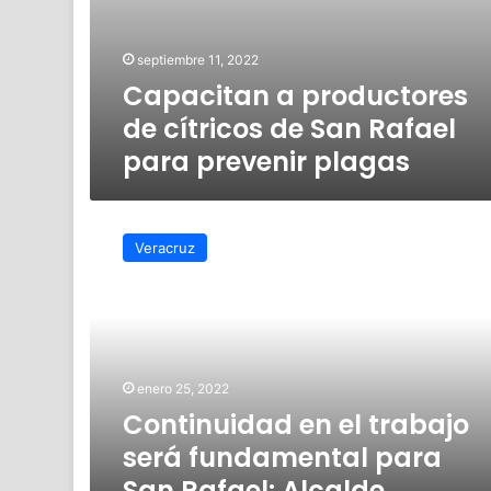
septiembre 11, 2022
Capacitan a productores
de cítricos de San Rafael
para prevenir plagas
Continuidad
en
Veracruz
el
trabajo
será
fundamental
para
San
enero 25, 2022
Rafael:
Continuidad en el trabajo
Alcalde
será fundamental para
San Rafael: Alcalde