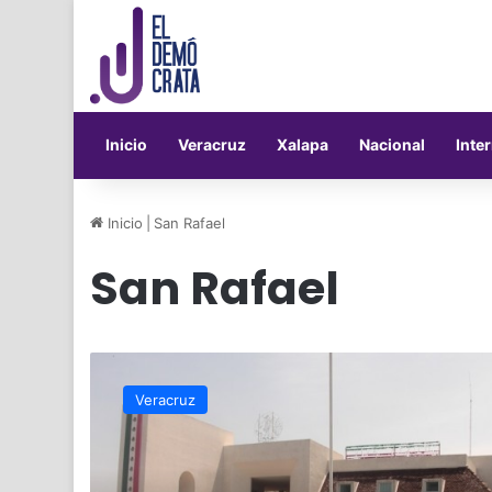
Inicio
Veracruz
Xalapa
Nacional
Inte
Inicio
|
San Rafael
San Rafael
Un
nuevo
Veracruz
“cartel
inmobiliario”
aparece
en