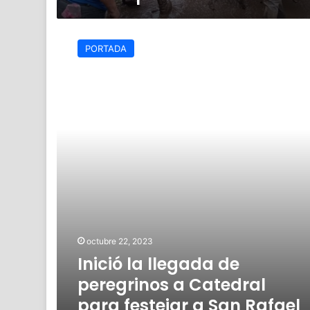
entidad
Inició
la
PORTADA
llegada
de
peregrinos
a
Catedral
para
festejar
a
San
Rafael
octubre 22, 2023
Inició la llegada de
peregrinos a Catedral
para festejar a San Rafael