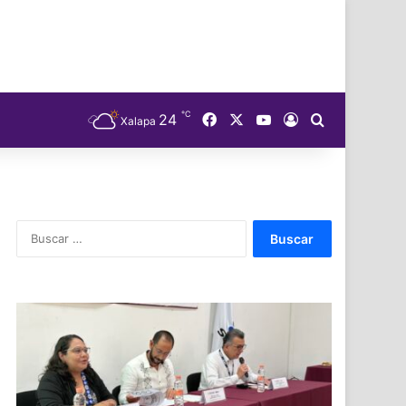
℃
Facebook
X
YouTube
24
Acceso
Buscar
Xalapa
Buscar: