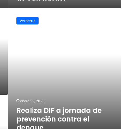
fiesta
de
Realiza
San
DIF
Veracruz
Rafael
a
jornada
de
prevención
contra
el
dengue
enero 22, 2023
Realiza DIF a jornada de
prevención contra el
dengue