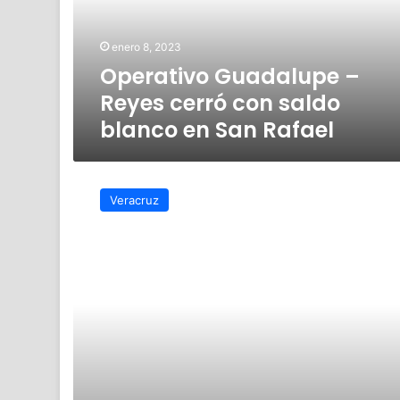
saldo
blanco
enero 8, 2023
en
Operativo Guadalupe –
San
Rafael
Reyes cerró con saldo
blanco en San Rafael
Capacitan
a
Veracruz
productores
de
cítricos
de
San
Rafael
para
prevenir
plagas