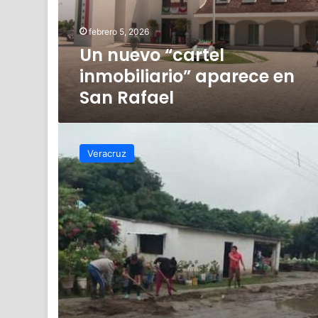
San
Rafael
febrero 5, 2026
Un nuevo “cartel
inmobiliario” aparece en
San Rafael
Pobladores
reparan
Veracruz
calles
con
recursos
propios
en
San
Rafael