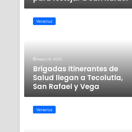
Brigadas
Itinerantes
Veracruz
de
Salud
llegan
a
Tecolutla,
San
mayo 24, 2023
Rafael
Brigadas Itinerantes de
y
Vega
Salud llegan a Tecolutla,
San Rafael y Vega
Operativo
Guadalupe
Veracruz
–
Reyes
cerró
con