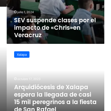
julio 1, 2024
SEV suspende clases por el
impacto de «Chris»en
Veracruz
Arquidiócesis
de
Xalapa
Xalapa
espera
la
llegada
de
octubre 17, 2023
casi
Arquidiócesis de Xalapa
15
espera la llegada de casi
mil
peregrinos
15 mil peregrinos a la fiesta
a
de San Rafael
la