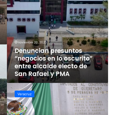
entre
alcalde
electo
de
San
Rafael
y
PMA
noviembre 20, 2025
Denuncian presuntos
“negocios en lo oscurito”
entre alcalde electo de
San Rafael y PMA
Diputada
de
Veracruz
MC
propone:
denominación
de