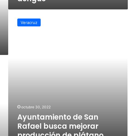
Ayuntamiento
de
Veracruz
San
Rafael
busca
mejorar
producción
de
plátano
octubre 30, 2022
Ayuntamiento de San
Rafael busca mejorar
producción de plátano