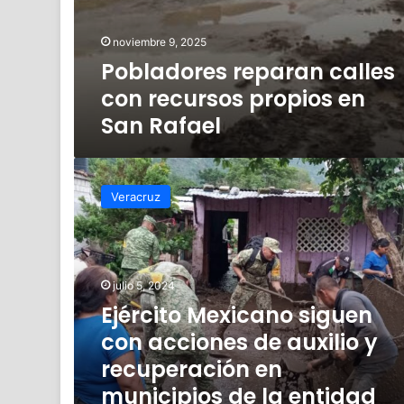
noviembre 9, 2025
Pobladores reparan calles
con recursos propios en
San Rafael
Ejército
Mexicano
Veracruz
siguen
con
acciones
de
auxilio
julio 5, 2024
y
Ejército Mexicano siguen
recuperación
con acciones de auxilio y
en
municipios
recuperación en
de
municipios de la entidad
la