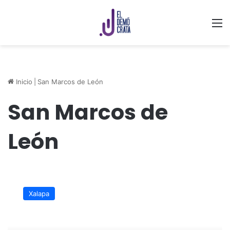
M
Inicio
|
San Marcos de León
San Marcos de
León
Realizarán
Concierto
Xalapa
de
Rock
en