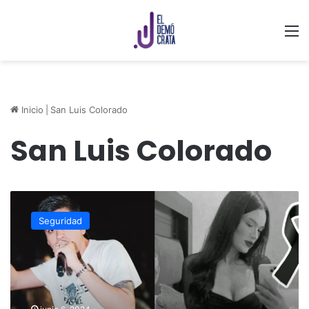
M
Inicio
|
San Luis Colorado
San Luis Colorado
Detienen
a
Seguridad
presunto
feminicida
de
la
hermana
del