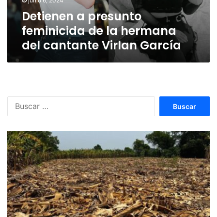
junio 6, 2024
cantante
Detienen a presunto
Virlan
García
feminicida de la hermana
del cantante Virlan García
Buscar: