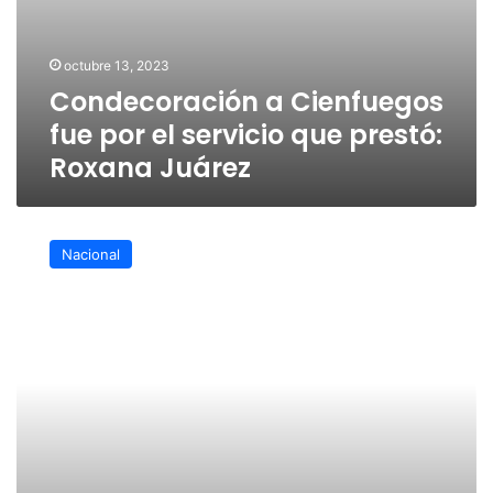
octubre 13, 2023
Condecoración a Cienfuegos
fue por el servicio que prestó:
Roxana Juárez
Reconocimiento
a
Nacional
Cienfuegos
fue
por
ser
ex
director
del
Heroico
Colegio
Militar