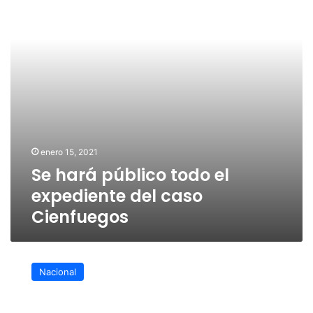
expediente
del
caso
Cienfuegos
enero 15, 2021
Se hará público todo el
expediente del caso
Cienfuegos
FGR
exonera
Nacional
a
Cienfuegos