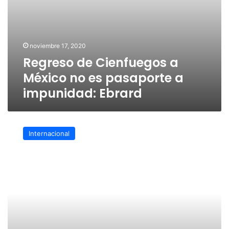
noviembre 17, 2020
Regreso de Cienfuegos a
México no es pasaporte a
impunidad: Ebrard
EU
retira
Internacional
cargos
contra
Cienfuegos