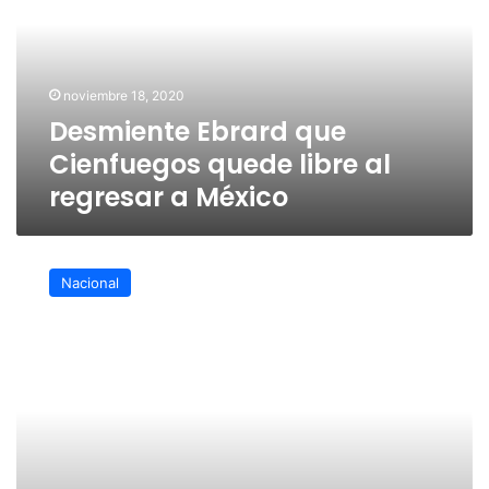
quede
libre
al
regresar
noviembre 18, 2020
a
Desmiente Ebrard que
México
Cienfuegos quede libre al
regresar a México
Regreso
de
Nacional
Cienfuegos
a
México
no
es
pasaporte
a
impunidad:
Ebrard