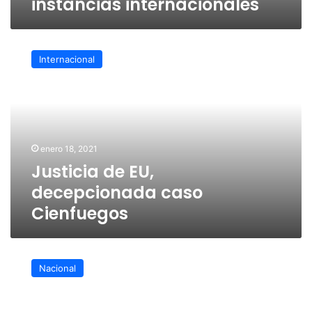
instancias internacionales
Justicia
de
Internacional
EU,
decepcionada
caso
Cienfuegos
enero 18, 2021
Justicia de EU,
decepcionada caso
Cienfuegos
Cienfuegos,
es
Nacional
un
«mexicano
ejemplar»: