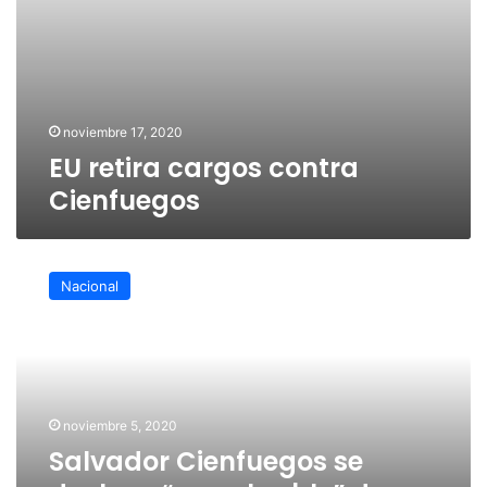
noviembre 17, 2020
EU retira cargos contra
Cienfuegos
Salvador
Cienfuegos
Nacional
se
declara
“no
culpable”
de
narcotráfico
noviembre 5, 2020
y
Salvador Cienfuegos se
lavado