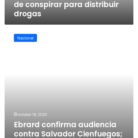
de conspirar para distribuir
drogas
Ebrard
confirma
Nacional
audiencia
contra
Salvador
Cienfuegos;
será
esta
tarde
en
Nueva
York
octubre 16, 2020
Ebrard confirma audiencia
contra Salvador Cienfuegos;