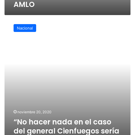
AMLO
“No
hacer
Nacional
nada
en
el
caso
del
general
Cienfuegos
sería
casi
suicida”:
Ebrard
noviembre 20, 2020
“No hacer nada en el caso
del general Cienfuegos sería