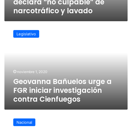
declara “no culpable” de
narcotráfico y lavado
Geovanna
Bañuelos
Legislativo
urge
a
FGR
iniciar
investigación
contra
noviembre 1, 2020
Cienfuegos
Geovanna Bañuelos urge a
FGR iniciar investigación
contra Cienfuegos
Obrador
responde
Nacional
a
quienes