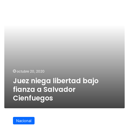
fianza
a
Salvador
Cienfuegos
octubre 20, 2020
Juez niega libertad bajo
fianza a Salvador
Cienfuegos
«No
es
Nacional
algo