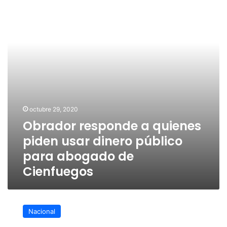
piden
usar
dinero
público
para
abogado
de
Cienfuegos
octubre 29, 2020
Obrador responde a quienes
piden usar dinero público
para abogado de
Cienfuegos
Juez
niega
Nacional
libertad
bajo