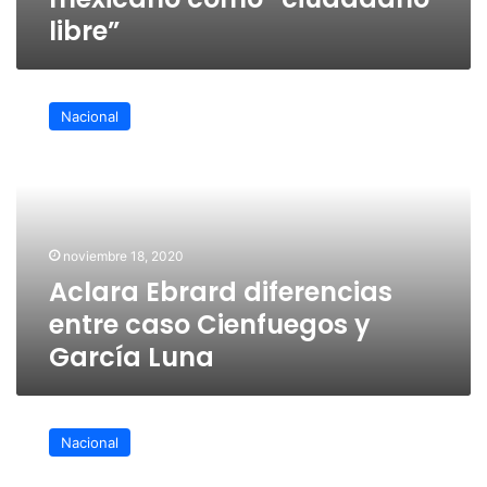
libre”
Aclara
Ebrard
Nacional
diferencias
entre
caso
Cienfuegos
y
García
noviembre 18, 2020
Luna
Aclara Ebrard diferencias
entre caso Cienfuegos y
García Luna
Desmiente
Ebrard
Nacional
que
Cienfuegos