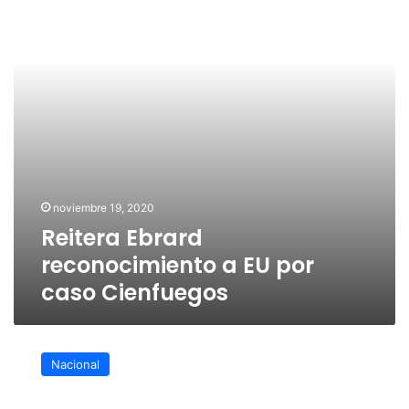
por
caso
Cienfuegos
noviembre 19, 2020
Reitera Ebrard
reconocimiento a EU por
caso Cienfuegos
Cienfuegos
regresa
Nacional
a
su