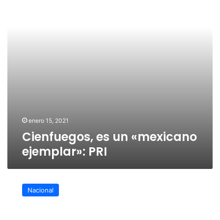
PRI
enero 15, 2021
Cienfuegos, es un «mexicano
ejemplar»: PRI
Se
hará
Nacional
público
todo
el