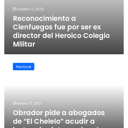
octubre 12, 2023
Reconocimiento a
Cienfuegos fue por ser ex
director del Heroico Colegio
Militar
Obrador
pide
Nacional
a
abogados
de
“El
Chelelo”
acudir
febrero 11, 2021
a
Obrador pide a abogados
instancias
internacionales
de “El Chelelo” acudir a