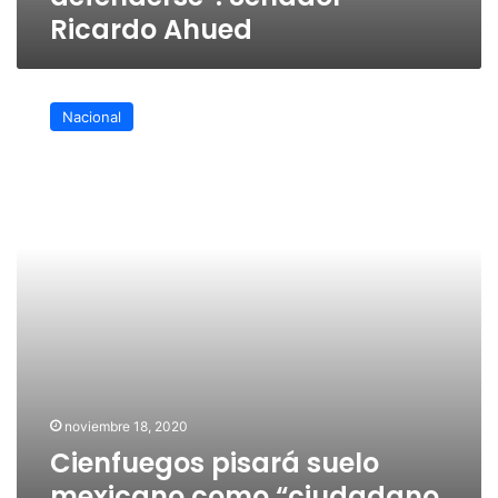
Ricardo Ahued
Cienfuegos
pisará
Nacional
suelo
mexicano
como
“ciudadano
libre”
noviembre 18, 2020
Cienfuegos pisará suelo
mexicano como “ciudadano