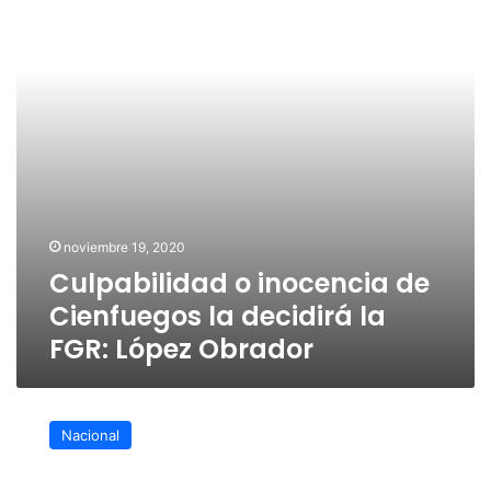
la
decidirá
la
FGR:
López
Obrador
noviembre 19, 2020
Culpabilidad o inocencia de
Cienfuegos la decidirá la
FGR: López Obrador
Reitera
Ebrard
Nacional
reconocimiento
a
EU