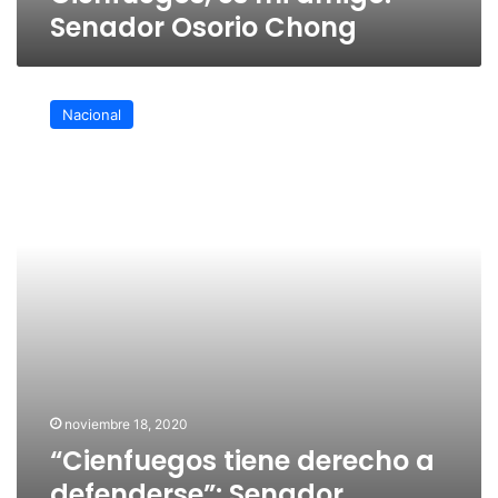
Senador Osorio Chong
“Cienfuegos
tiene
Nacional
derecho
a
defenderse”:
Senador
Ricardo
Ahued
noviembre 18, 2020
“Cienfuegos tiene derecho a
defenderse”: Senador