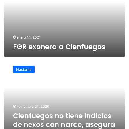
enero 14, 2021
FGR exonera a Cienfuegos
Cienfuegos
no
Nacional
tiene
indicios
de
nexos
con
narco,
noviembre 24, 2020
asegura
Cienfuegos no tiene indicios
AMLO
de nexos con narco, asegura