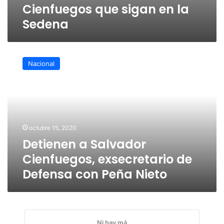
Cienfuegos que sigan en la
Sedena
Detienen
a
Nacional
Salvador
Cienfuegos,
exsecretario
de
Defensa
con
octubre 15, 2020
Peña
Detienen a Salvador
Nieto
Cienfuegos, exsecretario de
Defensa con Peña Nieto
Ni hay má