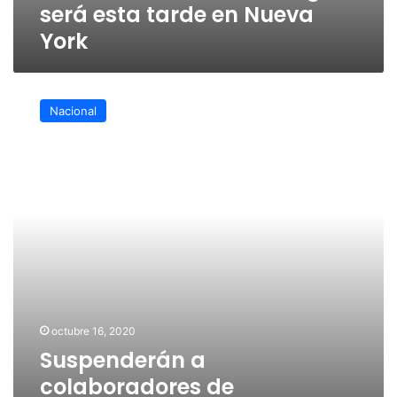
será esta tarde en Nueva
York
Suspenderán
a
Nacional
colaboradores
de
Cienfuegos
que
sigan
en
la
Sedena
octubre 16, 2020
Suspenderán a
colaboradores de