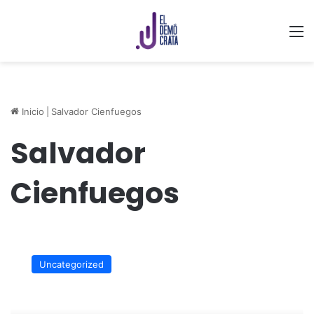
M
Inicio
|
Salvador Cienfuegos
Salvador
Cienfuegos
Necesario
que
Uncategorized
el
General
Cienfuegos