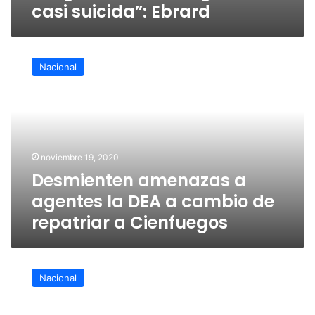
casi suicida”: Ebrard
Desmienten
amenazas
Nacional
a
agentes
la
DEA
a
cambio
noviembre 19, 2020
de
Desmienten amenazas a
repatriar
a
agentes la DEA a cambio de
Cienfuegos
repatriar a Cienfuegos
Culpabilidad
o
Nacional
inocencia
de
Cienfuegos