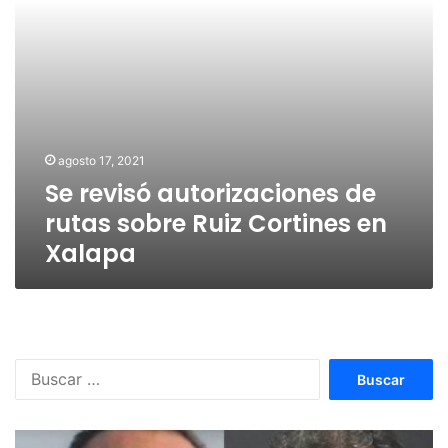
en
Xalapa
agosto 17, 2021
Se revisó autorizaciones de
rutas sobre Ruiz Cortines en
Xalapa
Buscar: