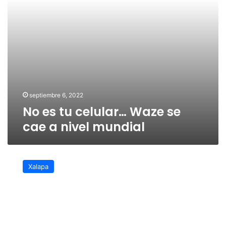
nivel
mundial
septiembre 6, 2022
No es tu celular… Waze se
cae a nivel mundial
Se
revisó
Xalapa
autorizaciones
de
rutas
sobre
Ruiz
Cortines