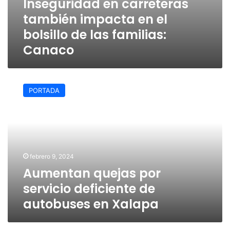
Inseguridad en carreteras
también impacta en el
bolsillo de las familias:
Canaco
Aumentan
quejas
PORTADA
por
servicio
deficiente
de
autobuses
en
febrero 9, 2024
Xalapa
Aumentan quejas por
servicio deficiente de
autobuses en Xalapa
Sheinbaum