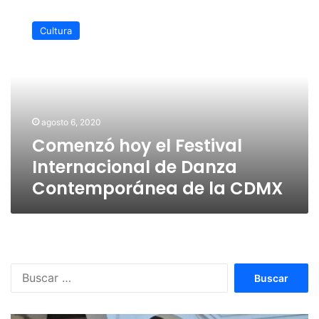
Comenzó
hoy
Cultura
el
Festival
Internacional
de
Danza
Contemporánea
agosto 6, 2020
de
Comenzó hoy el Festival
la
CDMX
Internacional de Danza
Contemporánea de la CDMX
Buscar: