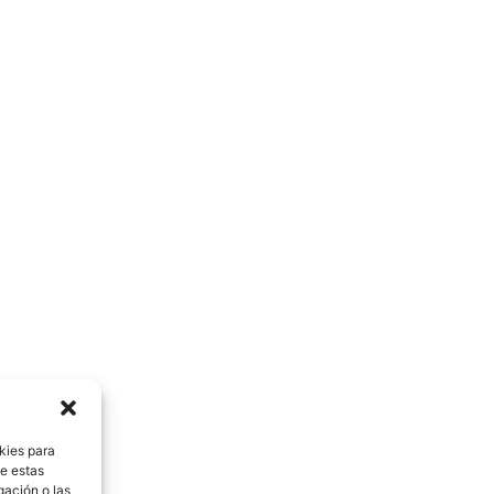
kies para
de estas
gación o las