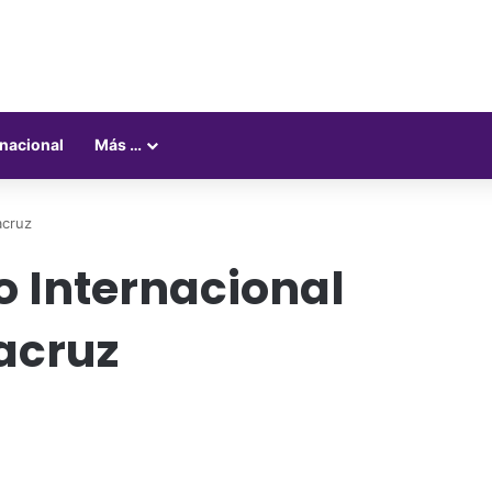
rnacional
Más …
acruz
co Internacional
racruz