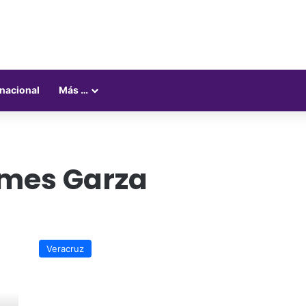
rnacional
Más …
emes Garza
Buscará
Poza
Veracruz
Rica
impulsar
su
vocación