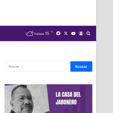
℃
Facebook
X
YouTube
15
Acceso
Buscar
Xalapa
Buscar: