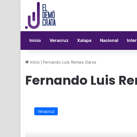
Inicio
Veracruz
Xalapa
Nacional
Inte
Inicio
|
Fernando Luis Remes Garza
Fernando Luis R
Impulsan
actividad
Veracruz
artesanal
en
Poza
Rica