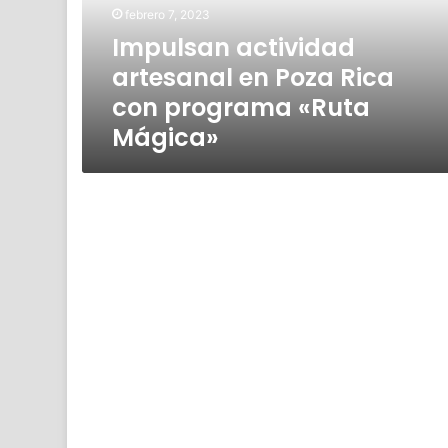
con
febrero 7, 2023
programa
Impulsan actividad
«Ruta
artesanal en Poza Rica
Mágica»
con programa «Ruta
Mágica»