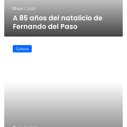
Paso
abril 1, 2020
A 85 años del natalicio de
Fernando del Paso
México
agradece
Cultura
a
Fernando
del
Paso
su
legado
literario