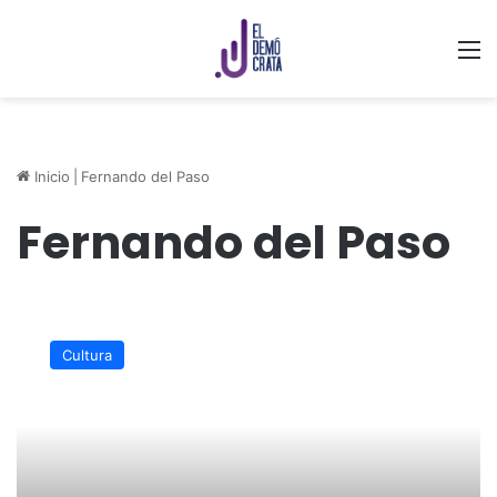
M
Inicio
|
Fernando del Paso
Fernando del Paso
A
85
Cultura
años
del
natalicio
de
Fernando
del