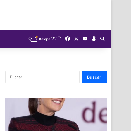
℃
Facebook
X
YouTube
22
Acceso
Buscar
Xalapa
Buscar: