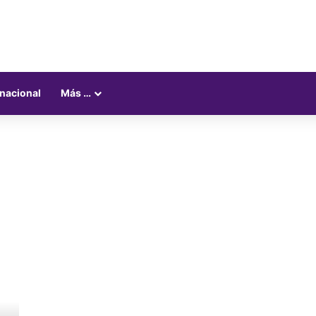
rnacional
Más …