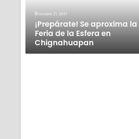
la
Esfera
octubre 21, 2021
en
¡Prepárate! Se aproxima la
Chignahuapan
Feria de la Esfera en
Chignahuapan