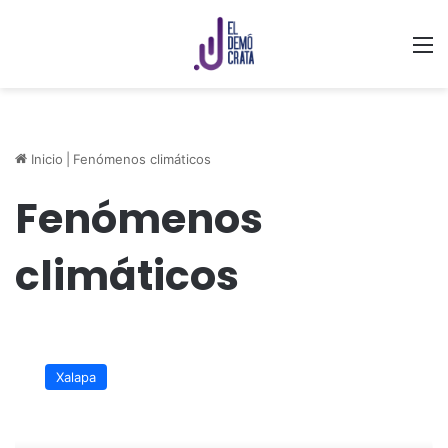
M
Inicio
|
Fenómenos climáticos
Fenómenos
climáticos
Xalapa
previene
Xalapa
riesgos
por
fenómenos