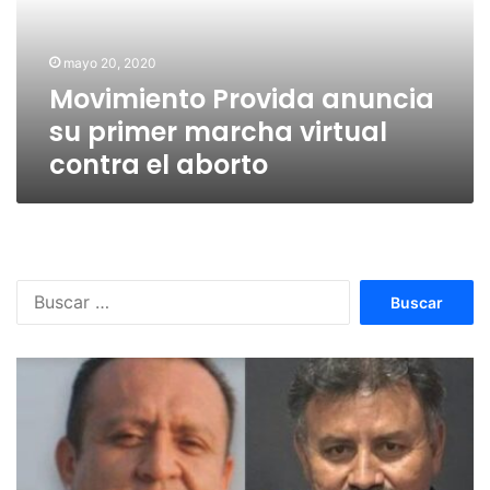
marcha
virtual
contra
mayo 20, 2020
el
Movimiento Provida anuncia
aborto
su primer marcha virtual
contra el aborto
Buscar: