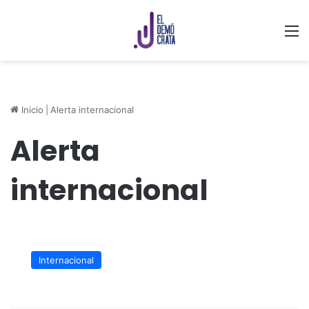
M
Inicio
|
Alerta internacional
Alerta
internacional
OMS
reporta
Internacional
más
de
2