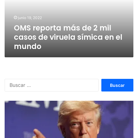
mil
casos
de
junio 19, 2022
viruela
OMS reporta más de 2 mil
símica
en
casos de viruela símica en el
el
mundo
mundo
Buscar: