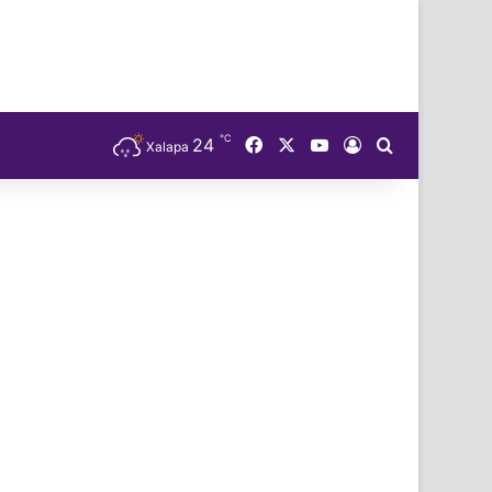
℃
Facebook
X
YouTube
24
Acceso
Buscar
Xalapa