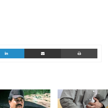
LinkedIn
vía email
Imprimi