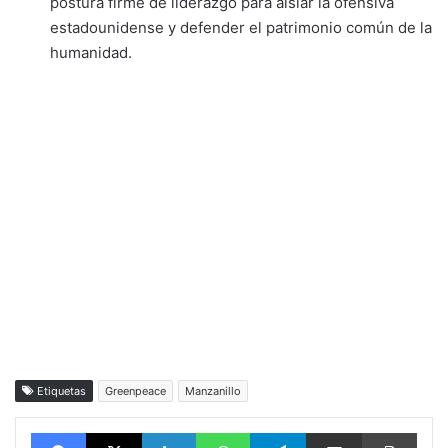
postura firme de liderazgo para aislar la ofensiva
estadounidense y defender el patrimonio común de la
humanidad.
Etiquetas
Greenpeace
Manzanillo
Facebook
X
LinkedIn
WhatsApp
Telegram
vía email
Impri